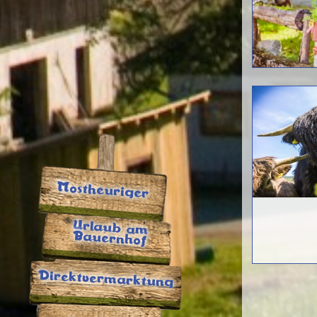
Mostheuriger
Urlaub am
Bauernhof
Direktvermarktung