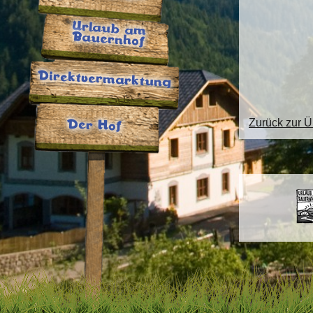
Urlaub am
Bauernhof
Direktvermarktung
Zurück zur Ü
Der Hof