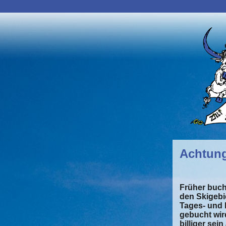
Achtung!
Früher buch
den Skigebi
Tages- und M
gebucht wir
billiger sein