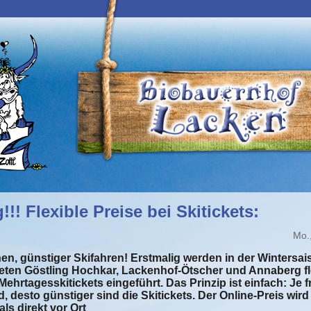
!! Flexible Preise bei Skitickets:
Mo.
en, günstiger Skifahren! Erstmalig werden in der Wintersai
eten Göstling Hochkar, Lackenhof-Ötscher und Annaberg fle
ehrtagesskitickets eingeführt. Das Prinzip ist einfach: Je f
d, desto günstiger sind die Skitickets. Der Online-Preis wi
 als direkt vor Ort